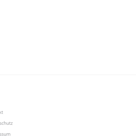
kt
schutz
ssum