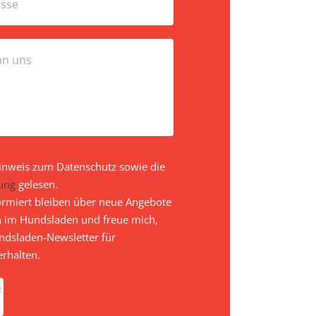
inweis zum Datenschutz sowie die
ung
gelesen.
ormiert bleiben über neue Angebote
 im Hundsladen und freue mich,
dsladen-Newsletter für
rhalten.