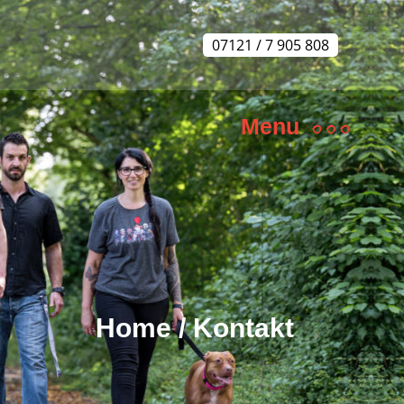
07121 / 7 905 808
Menu
Home
/
Kontakt