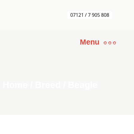
07121 / 7 905 808
Menu
Home
/
Breed
/
Beagle