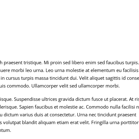
h praesent tristique. Mi proin sed libero enim sed faucibus turpis.
uere morbi leo urna. Leo urna molestie at elementum eu facilisis
n cursus turpis massa tincidunt dui. Velit aliquet sagittis id cons
quis commodo. Ullamcorper velit sed ullamcorper morbi.
sque. Suspendisse ultrices gravida dictum fusce ut placerat. At ri
scelerisque. Sapien faucibus et molestie ac. Commodo nulla facilisi 
u dictum varius duis at consectetur. Urna nec tincidunt praesent
olutpat blandit aliquam etiam erat velit. Fringilla urna porttitor
ntum.