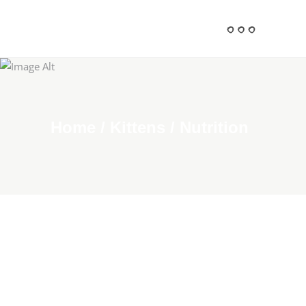
Home
/
Kittens
/
Nutrition