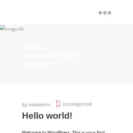
Home
/
Articles posted by
webAdmin
Juni 1, 2024
Uncategorized
By
webAdmin
Hello world!
Welcome to WordPress. This is your first