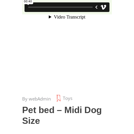
Toys
By
webAdmin
Pet bed – Midi Dog
Size