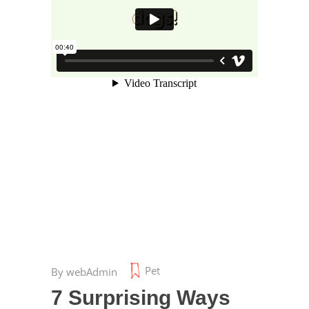
Pet
By
webAdmin
7 Surprising Ways