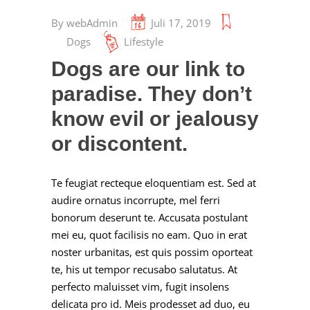
By
webAdmin
Juli 17, 2019
Dogs
Lifestyle
Dogs are our link to
paradise. They don’t
know evil or jealousy
or discontent.
Te feugiat recteque eloquentiam est. Sed at
audire ornatus incorrupte, mel ferri
bonorum deserunt te. Accusata postulant
mei eu, quot facilisis no eam. Quo in erat
noster urbanitas, est quis possim oporteat
te, his ut tempor recusabo salutatus. At
perfecto maluisset vim, fugit insolens
delicata pro id. Meis prodesset ad duo, eu