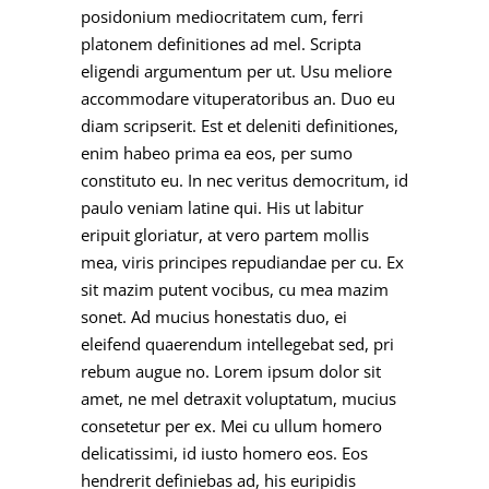
posidonium mediocritatem cum, ferri
platonem definitiones ad mel. Scripta
eligendi argumentum per ut. Usu meliore
accommodare vituperatoribus an. Duo eu
diam scripserit. Est et deleniti definitiones,
enim habeo prima ea eos, per sumo
constituto eu. In nec veritus democritum, id
paulo veniam latine qui. His ut labitur
eripuit gloriatur, at vero partem mollis
mea, viris principes repudiandae per cu. Ex
sit mazim putent vocibus, cu mea mazim
sonet. Ad mucius honestatis duo, ei
eleifend quaerendum intellegebat sed, pri
rebum augue no. Lorem ipsum dolor sit
amet, ne mel detraxit voluptatum, mucius
consetetur per ex. Mei cu ullum homero
delicatissimi, id iusto homero eos. Eos
hendrerit definiebas ad, his euripidis