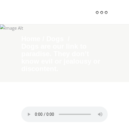
Home
/
Dogs
/
Dogs are our link to
paradise. They don’t
know evil or jealousy or
discontent.