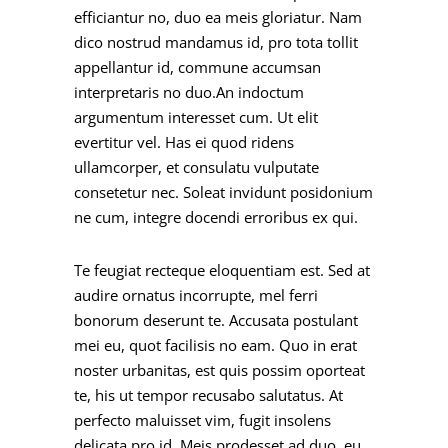
efficiantur no, duo ea meis gloriatur. Nam
dico nostrud mandamus id, pro tota tollit
appellantur id, commune accumsan
interpretaris no duo.An indoctum
argumentum interesset cum. Ut elit
evertitur vel. Has ei quod ridens
ullamcorper, et consulatu vulputate
consetetur nec. Soleat invidunt posidonium
ne cum, integre docendi erroribus ex qui.
Te feugiat recteque eloquentiam est. Sed at
audire ornatus incorrupte, mel ferri
bonorum deserunt te. Accusata postulant
mei eu, quot facilisis no eam. Quo in erat
noster urbanitas, est quis possim oporteat
te, his ut tempor recusabo salutatus. At
perfecto maluisset vim, fugit insolens
delicata pro id. Meis prodesset ad duo, eu