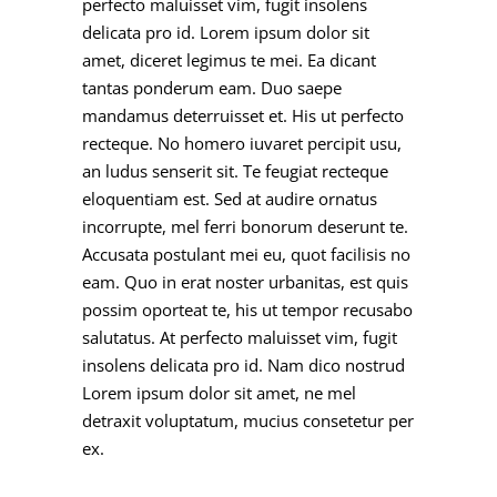
perfecto maluisset vim, fugit insolens
delicata pro id. Lorem ipsum dolor sit
amet, diceret legimus te mei. Ea dicant
tantas ponderum eam. Duo saepe
mandamus deterruisset et. His ut perfecto
recteque. No homero iuvaret percipit usu,
an ludus senserit sit. Te feugiat recteque
eloquentiam est. Sed at audire ornatus
incorrupte, mel ferri bonorum deserunt te.
Accusata postulant mei eu, quot facilisis no
eam. Quo in erat noster urbanitas, est quis
possim oporteat te, his ut tempor recusabo
salutatus. At perfecto maluisset vim, fugit
insolens delicata pro id. Nam dico nostrud
Lorem ipsum dolor sit amet, ne mel
detraxit voluptatum, mucius consetetur per
ex.