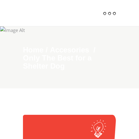
Home
/
Accesories
/
Only The Best for a
Shelter Dog