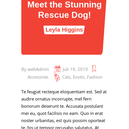
Meet the Stunning
Rescue Dog!
Leyla Higgins
By
webAdmin
Juli 19, 2019
Accesories
Cats
,
Exotic
,
Fashion
Te feugiat recteque eloquentiam est. Sed at
audire ornatus incorrupte, mel ferri
bonorum deserunt te. Accusata postulant
mei eu, quot facilisis no eam. Quo in erat
noster urbanitas, est quis possim oporteat
te, his ut tempor recusabo salutatus. At