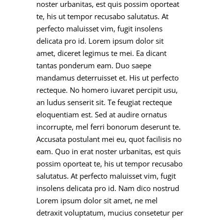
noster urbanitas, est quis possim oporteat
te, his ut tempor recusabo salutatus. At
perfecto maluisset vim, fugit insolens
delicata pro id. Lorem ipsum dolor sit
amet, diceret legimus te mei. Ea dicant
tantas ponderum eam. Duo saepe
mandamus deterruisset et. His ut perfecto
recteque. No homero iuvaret percipit usu,
an ludus senserit sit. Te feugiat recteque
eloquentiam est. Sed at audire ornatus
incorrupte, mel ferri bonorum deserunt te.
Accusata postulant mei eu, quot facilisis no
eam. Quo in erat noster urbanitas, est quis
possim oporteat te, his ut tempor recusabo
salutatus. At perfecto maluisset vim, fugit
insolens delicata pro id. Nam dico nostrud
Lorem ipsum dolor sit amet, ne mel
detraxit voluptatum, mucius consetetur per