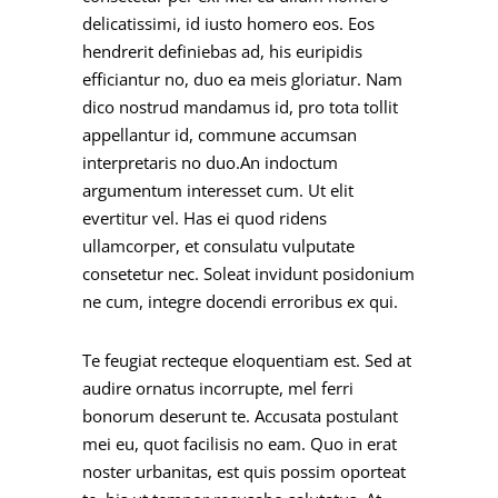
delicatissimi, id iusto homero eos. Eos
hendrerit definiebas ad, his euripidis
efficiantur no, duo ea meis gloriatur. Nam
dico nostrud mandamus id, pro tota tollit
appellantur id, commune accumsan
interpretaris no duo.An indoctum
argumentum interesset cum. Ut elit
evertitur vel. Has ei quod ridens
ullamcorper, et consulatu vulputate
consetetur nec. Soleat invidunt posidonium
ne cum, integre docendi erroribus ex qui.
Te feugiat recteque eloquentiam est. Sed at
audire ornatus incorrupte, mel ferri
bonorum deserunt te. Accusata postulant
mei eu, quot facilisis no eam. Quo in erat
noster urbanitas, est quis possim oporteat