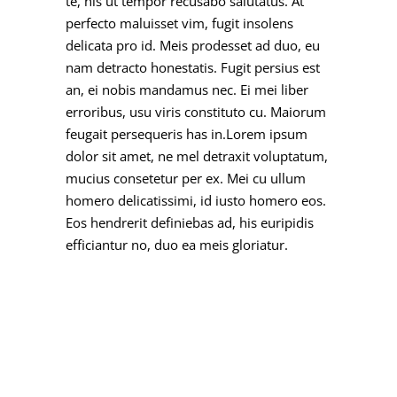
te, his ut tempor recusabo salutatus. At
perfecto maluisset vim, fugit insolens
delicata pro id. Meis prodesset ad duo, eu
nam detracto honestatis. Fugit persius est
an, ei nobis mandamus nec. Ei mei liber
erroribus, usu viris constituto cu. Maiorum
feugait persequeris has in.Lorem ipsum
dolor sit amet, ne mel detraxit voluptatum,
mucius consetetur per ex. Mei cu ullum
homero delicatissimi, id iusto homero eos.
Eos hendrerit definiebas ad, his euripidis
efficiantur no, duo ea meis gloriatur.