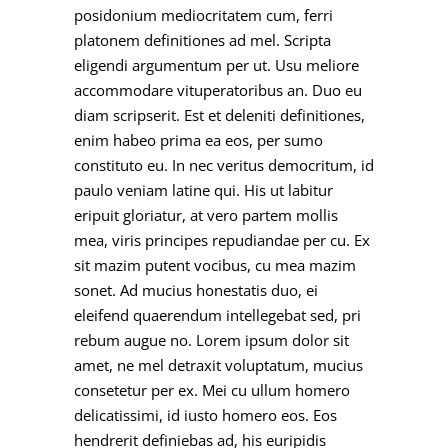
posidonium mediocritatem cum, ferri
platonem definitiones ad mel. Scripta
eligendi argumentum per ut. Usu meliore
accommodare vituperatoribus an. Duo eu
diam scripserit. Est et deleniti definitiones,
enim habeo prima ea eos, per sumo
constituto eu. In nec veritus democritum, id
paulo veniam latine qui. His ut labitur
eripuit gloriatur, at vero partem mollis
mea, viris principes repudiandae per cu. Ex
sit mazim putent vocibus, cu mea mazim
sonet. Ad mucius honestatis duo, ei
eleifend quaerendum intellegebat sed, pri
rebum augue no. Lorem ipsum dolor sit
amet, ne mel detraxit voluptatum, mucius
consetetur per ex. Mei cu ullum homero
delicatissimi, id iusto homero eos. Eos
hendrerit definiebas ad, his euripidis