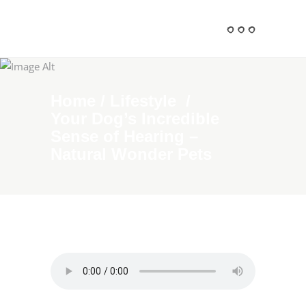
Home
/
Lifestyle
/
Your Dog’s Incredible
Sense of Hearing –
Natural Wonder Pets