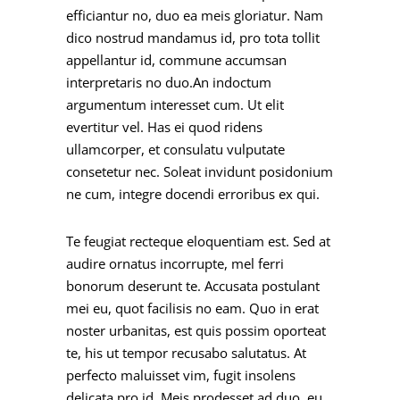
efficiantur no, duo ea meis gloriatur. Nam
dico nostrud mandamus id, pro tota tollit
appellantur id, commune accumsan
interpretaris no duo.An indoctum
argumentum interesset cum. Ut elit
evertitur vel. Has ei quod ridens
ullamcorper, et consulatu vulputate
consetetur nec. Soleat invidunt posidonium
ne cum, integre docendi erroribus ex qui.
Te feugiat recteque eloquentiam est. Sed at
audire ornatus incorrupte, mel ferri
bonorum deserunt te. Accusata postulant
mei eu, quot facilisis no eam. Quo in erat
noster urbanitas, est quis possim oporteat
te, his ut tempor recusabo salutatus. At
perfecto maluisset vim, fugit insolens
delicata pro id. Meis prodesset ad duo, eu