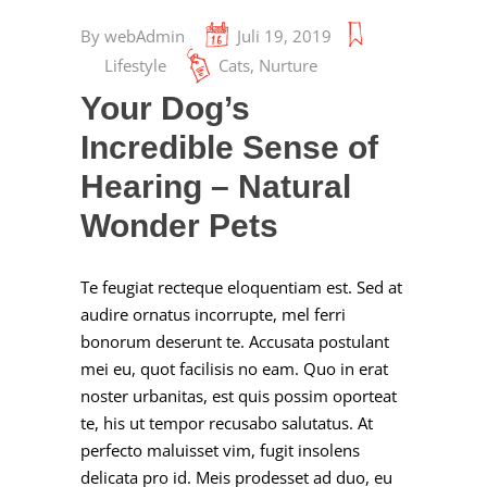
By
webAdmin
Juli 19, 2019
Lifestyle
Cats
,
Nurture
Your Dog’s
Incredible Sense of
Hearing – Natural
Wonder Pets
Te feugiat recteque eloquentiam est. Sed at
audire ornatus incorrupte, mel ferri
bonorum deserunt te. Accusata postulant
mei eu, quot facilisis no eam. Quo in erat
noster urbanitas, est quis possim oporteat
te, his ut tempor recusabo salutatus. At
perfecto maluisset vim, fugit insolens
delicata pro id. Meis prodesset ad duo, eu