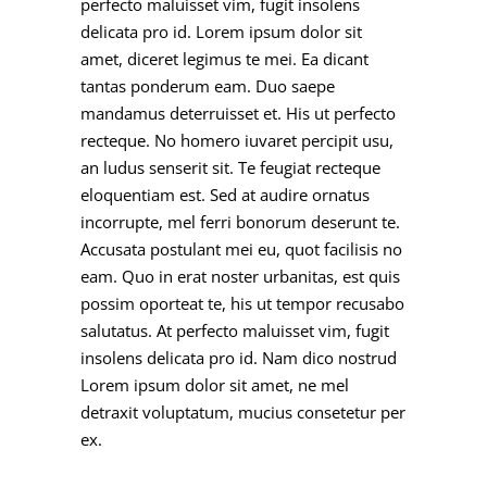
perfecto maluisset vim, fugit insolens
delicata pro id. Lorem ipsum dolor sit
amet, diceret legimus te mei. Ea dicant
tantas ponderum eam. Duo saepe
mandamus deterruisset et. His ut perfecto
recteque. No homero iuvaret percipit usu,
an ludus senserit sit. Te feugiat recteque
eloquentiam est. Sed at audire ornatus
incorrupte, mel ferri bonorum deserunt te.
Accusata postulant mei eu, quot facilisis no
eam. Quo in erat noster urbanitas, est quis
possim oporteat te, his ut tempor recusabo
salutatus. At perfecto maluisset vim, fugit
insolens delicata pro id. Nam dico nostrud
Lorem ipsum dolor sit amet, ne mel
detraxit voluptatum, mucius consetetur per
ex.