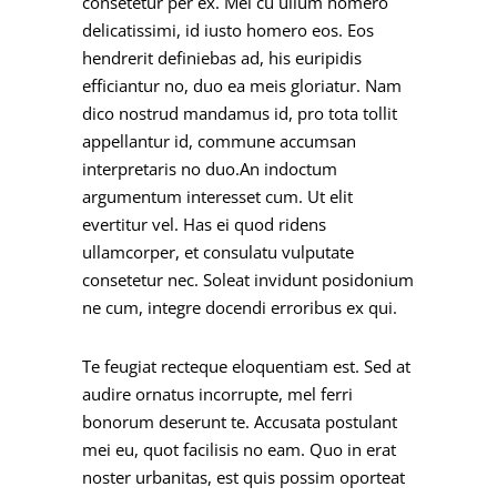
consetetur per ex. Mei cu ullum homero
delicatissimi, id iusto homero eos. Eos
hendrerit definiebas ad, his euripidis
efficiantur no, duo ea meis gloriatur. Nam
dico nostrud mandamus id, pro tota tollit
appellantur id, commune accumsan
interpretaris no duo.An indoctum
argumentum interesset cum. Ut elit
evertitur vel. Has ei quod ridens
ullamcorper, et consulatu vulputate
consetetur nec. Soleat invidunt posidonium
ne cum, integre docendi erroribus ex qui.
Te feugiat recteque eloquentiam est. Sed at
audire ornatus incorrupte, mel ferri
bonorum deserunt te. Accusata postulant
mei eu, quot facilisis no eam. Quo in erat
noster urbanitas, est quis possim oporteat