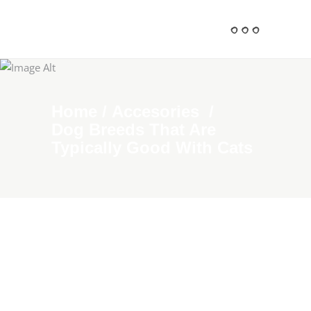
Home
/
Accesories
/
Dog Breeds That Are
Typically Good With Cats