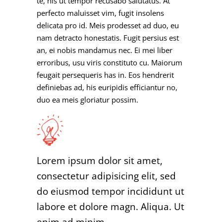
te, his ut tempor recusabo salutatus. At
perfecto maluisset vim, fugit insolens
delicata pro id. Meis prodesset ad duo, eu
nam detracto honestatis. Fugit persius est
an, ei nobis mandamus nec. Ei mei liber
erroribus, usu viris constituto cu. Maiorum
feugait persequeris has in. Eos hendrerit
definiebas ad, his euripidis efficiantur no,
duo ea meis gloriatur possim.
Lorem ipsum dolor sit amet,
consectetur adipisicing elit, sed
do eiusmod tempor incididunt ut
labore et dolore magn. Aliqua. Ut