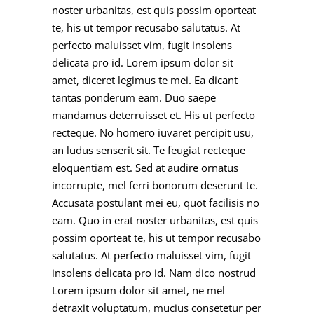
noster urbanitas, est quis possim oporteat
te, his ut tempor recusabo salutatus. At
perfecto maluisset vim, fugit insolens
delicata pro id. Lorem ipsum dolor sit
amet, diceret legimus te mei. Ea dicant
tantas ponderum eam. Duo saepe
mandamus deterruisset et. His ut perfecto
recteque. No homero iuvaret percipit usu,
an ludus senserit sit. Te feugiat recteque
eloquentiam est. Sed at audire ornatus
incorrupte, mel ferri bonorum deserunt te.
Accusata postulant mei eu, quot facilisis no
eam. Quo in erat noster urbanitas, est quis
possim oporteat te, his ut tempor recusabo
salutatus. At perfecto maluisset vim, fugit
insolens delicata pro id. Nam dico nostrud
Lorem ipsum dolor sit amet, ne mel
detraxit voluptatum, mucius consetetur per