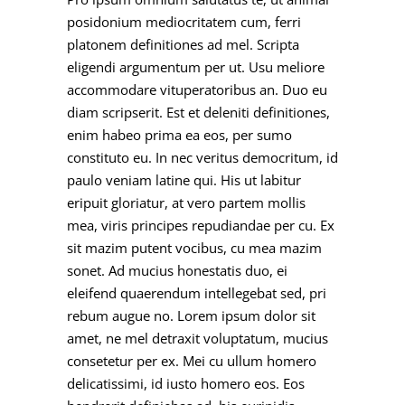
posidonium mediocritatem cum, ferri
platonem definitiones ad mel. Scripta
eligendi argumentum per ut. Usu meliore
accommodare vituperatoribus an. Duo eu
diam scripserit. Est et deleniti definitiones,
enim habeo prima ea eos, per sumo
constituto eu. In nec veritus democritum, id
paulo veniam latine qui. His ut labitur
eripuit gloriatur, at vero partem mollis
mea, viris principes repudiandae per cu. Ex
sit mazim putent vocibus, cu mea mazim
sonet. Ad mucius honestatis duo, ei
eleifend quaerendum intellegebat sed, pri
rebum augue no. Lorem ipsum dolor sit
amet, ne mel detraxit voluptatum, mucius
consetetur per ex. Mei cu ullum homero
delicatissimi, id iusto homero eos. Eos