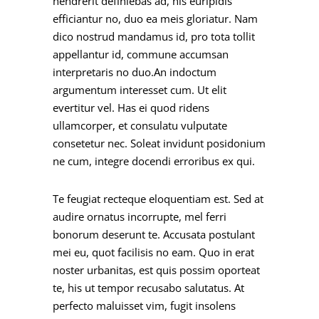
hendrerit definiebas ad, his euripidis
efficiantur no, duo ea meis gloriatur. Nam
dico nostrud mandamus id, pro tota tollit
appellantur id, commune accumsan
interpretaris no duo.An indoctum
argumentum interesset cum. Ut elit
evertitur vel. Has ei quod ridens
ullamcorper, et consulatu vulputate
consetetur nec. Soleat invidunt posidonium
ne cum, integre docendi erroribus ex qui.
Te feugiat recteque eloquentiam est. Sed at
audire ornatus incorrupte, mel ferri
bonorum deserunt te. Accusata postulant
mei eu, quot facilisis no eam. Quo in erat
noster urbanitas, est quis possim oporteat
te, his ut tempor recusabo salutatus. At
perfecto maluisset vim, fugit insolens