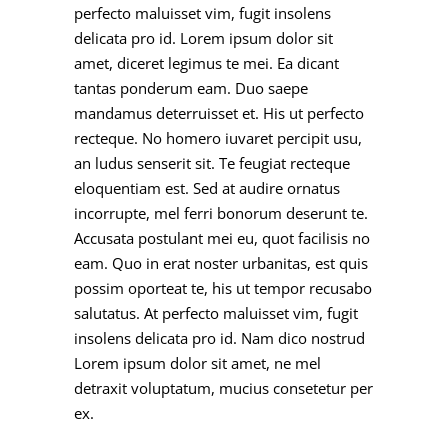
perfecto maluisset vim, fugit insolens
delicata pro id. Lorem ipsum dolor sit
amet, diceret legimus te mei. Ea dicant
tantas ponderum eam. Duo saepe
mandamus deterruisset et. His ut perfecto
recteque. No homero iuvaret percipit usu,
an ludus senserit sit. Te feugiat recteque
eloquentiam est. Sed at audire ornatus
incorrupte, mel ferri bonorum deserunt te.
Accusata postulant mei eu, quot facilisis no
eam. Quo in erat noster urbanitas, est quis
possim oporteat te, his ut tempor recusabo
salutatus. At perfecto maluisset vim, fugit
insolens delicata pro id. Nam dico nostrud
Lorem ipsum dolor sit amet, ne mel
detraxit voluptatum, mucius consetetur per
ex.