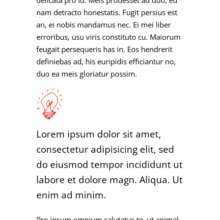
delicata pro id. Meis prodesset ad duo, eu
nam detracto honestatis. Fugit persius est
an, ei nobis mandamus nec. Ei mei liber
erroribus, usu viris constituto cu. Maiorum
feugait persequeris has in. Eos hendrerit
definiebas ad, his euripidis efficiantur no,
duo ea meis gloriatur possim.
Lorem ipsum dolor sit amet,
consectetur adipisicing elit, sed
do eiusmod tempor incididunt ut
labore et dolore magn. Aliqua. Ut
enim ad minim.
Pro ipsum omnium salutatus te, ut animal