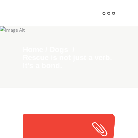
Home
/
Dogs
/
Rescue is not just a verb.
It’s a bond.